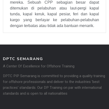
mereka. Sebuah CPP sebagian besar dapat
ditemukan di pelabuhan atau laut-pergi kapal
tunda, kapal keruk, kapal pesiar, feri dan kapal
kargo yang berlayar ke pelabuhan-pelabuhan
dengan terbatas atau tidak ada bantuan menarik.
DPTC SEMARANG
A Center Of Excellence for Offshore Training
DPTC PIP Semarang is committed to providing a quality training
for offshore professionals and deliver to the industries 'best
practices' standards. Our DP Training on par with international
standards and is open to all na­tionalities